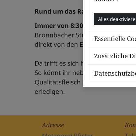
Rund um das Rathaus und natürl
Alles deaktivier
Immer von 8:30 bis 13:13 Uhr fi
Bronnbacher Straße, rund um das 
Essentielle Co
direkt von den Erzeugern kaufen 
Zusätzliche D
Da trifft es sich hervorragend, da
So könnt ihr neben Gemüse, Obst
Datenschutz
Qualitätsfleisch und Meisterhaft
erledigen.
Adresse
Kon
Metzgerei Pfister
Tel