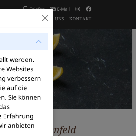
Telefon
E-Mail
LLES
TERMINE
ÜBER UNS
KONTAKT
ellt werden.
re Websites
ung verbessern
e auf die
n. Sie können
 das
e Erfahrung
wir anbieten
 Marktheidenfeld