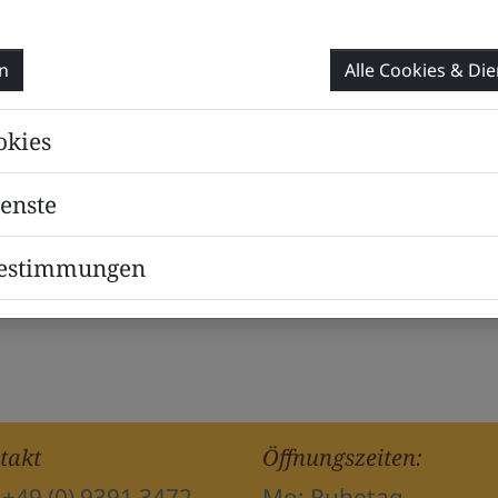
ich auf dem Marktplatz ist jeden Freitag G
en
Alle Cookies & Di
ndet in Marktheidenfeld
der Grüne Markt statt
Rathaus und natürlich auf dem Marktplatz sel
okies
könnt.
ienste
ss wir direkt am Markt sind.
 und sonstigen Bauernhoferzeugnissen auch g
bestimmungen
es aus unserer eigenen Wurstherstellung mitn
takt
Öffnungszeiten:
: +49 (0) 9391 3472
Mo: Ruhetag