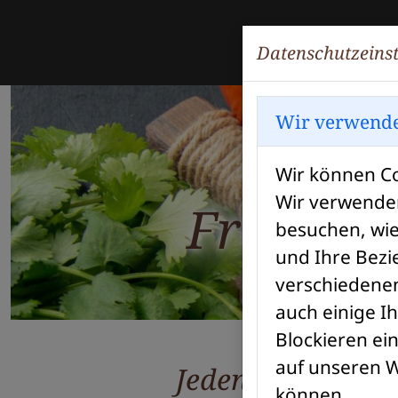
Datenschutzeins
Wir verwende
Wir können Co
Wir verwenden
Frische
besuchen, wie
und Ihre Bezi
verschiedenen
auch einige I
Blockieren ei
auf unseren W
Jeden Freitag: 
können.