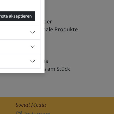
rüner Markt.
enste akzeptieren
, bei dem ihr auf der
bst frische regionale Produkte
leich noch frisches
ehmen und so alles am Stück
Social Media
Instagram