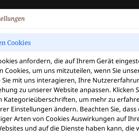
tellungen
HOME
AKTUE
n Cookies
okies anfordern, die auf Ihrem Gerät eingest
 Cookies, um uns mitzuteilen, wenn Sie unse
s vom Markt
 Sie mit uns interagieren, Ihre Nutzererfahr
ehung zu unserer Website anpassen. Klicken Si
 Kategorieüberschriften, um mehr zu erfahre
hrer Einstellungen ändern. Beachten Sie, dass
niger Arten von Cookies Auswirkungen auf Ihr
ebsites und auf die Dienste haben kann, die 
Grüner Markt am Marktplatz in